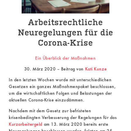
Corona-
Krise
Arbeitsrechtliche
Posted
Neuregelungen für die
on
30.
Corona-Krise
März
2020
Ein Überblick der Maßnahmen
Beitrag
von
30. März 2020 – Beitrag von
Kati Kunze
Kati
Kunze
In den letzten Wochen wurde mit unterschiedlichen
Gesetzen ein ganzes Maßnahmenpaket beschlossen,
um die wirtschaftlichen Folgen und Belastungen der
aktuellen Corona-Krise einzudämmen.
Nachdem mit dem Gesetz zur befristeten
krisenbedingten Verbesserung der Regelungen für das
Kurzarbeitergeld
am 13. März 2020 bereits erste