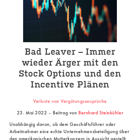
–
Immer
wieder
Ärger
mit
Bad Leaver – Immer
den
wieder Ärger mit den
Stock
Stock Options und den
Options
Incentive Plänen
und
Verluste von Vergütungsansprüche
den
23. Mai 2022 – Beitrag von
Bernhard Steinkühler
Incentive
Unabhängig davon, ob dem Geschäftsführer oder
Plänen
Arbeitnehmer eine echte Unternehmensbeteiligung über
den amerikanischen Mutterkonzern in Aussicht gestellt